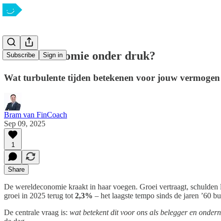
Wereldeconomie onder druk?
Subscribe
Sign in
Wat turbulente tijden betekenen voor jouw vermogen
Bram van FinCoach
Sep 09, 2025
1
Share
De wereldeconomie kraakt in haar voegen. Groei vertraagt, schulden 
groei in 2025 terug tot
2,3%
– het laagste tempo sinds de jaren ’60 bu
De centrale vraag is:
wat betekent dit voor ons als belegger en onde